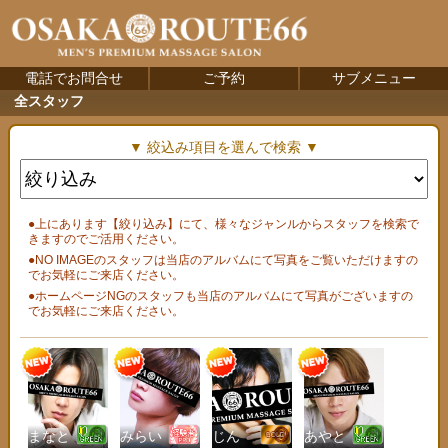
電話でお問合せ
ご予約
サブメニュー
全スタッフ
▼ 絞込み項目を選んで検索 ▼
●上にあります【絞り込み】にて、様々なジャンルからスタッフを検索で
きますのでご活用ください。
●NO IMAGEのスタッフは当店のアルバムにて写真をご覧いただけますの
でお気軽にご来店ください。
●ホームページNGのスタッフも当店のアルバムにて写真がございますの
でお気軽にご来店ください。
まなと
みらい
じん
あやと