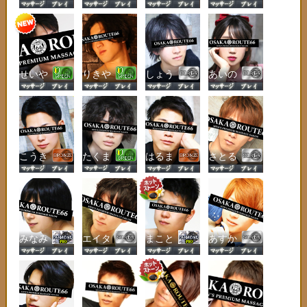
せいや
りきや
しょう
あいの
たくま
こうき
はるま
さとる
みなみ
エイタ
まこと
あすか